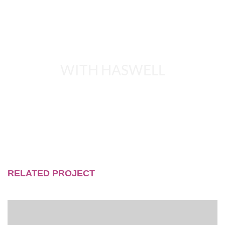
WITH HASWELL
RELATED PROJECT
LOREM IPSUM DOLOR